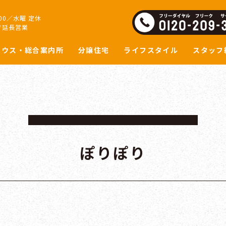
:00／水曜 定休
で延長営業
ハウス・総合案内所
分譲住宅
ライフスタイル
スタッフ
ぽりぽり