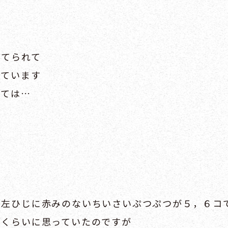
あてられて
っています
いては…
、左ひじに赤みのないちいさいぷつぷつが５，６コ
ーくらいに思っていたのですが