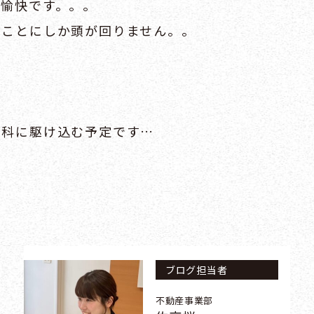
不愉快です。。。
くことにしか頭が回りません。。
膚科に駆け込む予定です…
！
ブログ担当者
不動産事業部