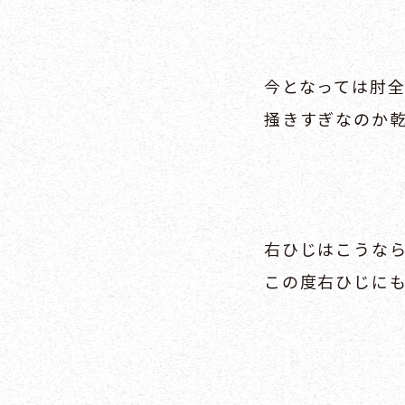
今となっては肘
掻きすぎなのか
右ひじはこうな
この度右ひじに