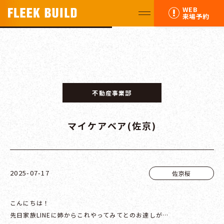
WEB
来場予約
不動産事業部
マイケアベア(佐京)
2025-07-17
佐京桜
こんにちは！
先日家族LINEに姉からこれやってみてとのお達しが…